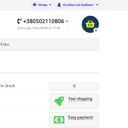
Мова
Особистий Кабінет
+380502110806
Every day, from 09:00 to 17:00
0
Foto
 In Stock
Fast shipping
Easy payment