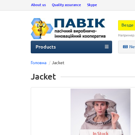
About us
Quality assurance
Skype
Везде
Например
Products
Ne
Головна
Jacket
Jacket
In Stock