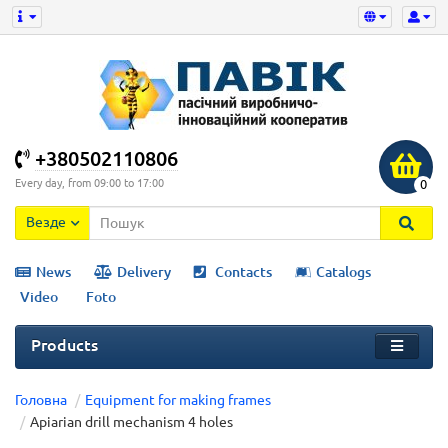
+380502110806
Every day, from 09:00 to 17:00
0
Везде
News
Delivery
Contacts
Catalogs
Video
Foto
Products
Головна
Equipment for making frames
Apiarian drill mechanism 4 holes