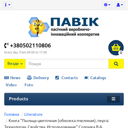
+380502110806
Every day, from 09:00 to 17:00
0
Везде
News
Delivery
Contacts
Catalogs
Video
Foto
Products
Головна
Literature
Книга "Пыльца цветочная (обножка пчелиная), перга:
Технологии. Свойства. Использование" Соломка В.А.